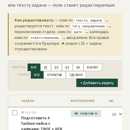
или тексту задачи — поле станет редактируемым.
Как редактировать:
— клик по
→
тексту задачи
редактируется текст · клик по
→
тегу направления
переключение отдела · клик по
→ календарь ·
дате
клик по
→ ввод имени. Все правки
ответственному
сохраняются в браузере.
★
рядом с ID = задача
отредактирована.
КВАРТАЛ
ВСЕ
Q1
Q2
Q3
Q4
БЭКЛОГ
СТАТУС
ВСЕ
ОТКРЫТЫЕ
СДЕЛАНО
+ Добавить задачу
ЗАДАЧА
НАПРАВЛЕНИЕ
КВ.
MP-Q1-01
Подготовить 4
fashion-кейса с
цифрами: ТВОЕ + АЕВ