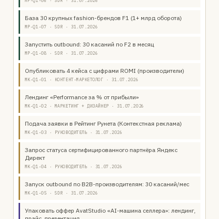
MP-Q1-06 · SDR · 31.07.2026
База 30 крупных fashion-брендов F1 (1+ млрд оборота)
MP-Q1-07 · SDR · 31.07.2026
Запустить outbound: 30 касаний по F2 в месяц
MP-Q1-08 · SDR · 31.07.2026
Опубликовать 4 кейса с цифрами ROMI (производители)
MK-Q1-01 · КОНТЕНТ-МАРКЕТОЛОГ · 31.07.2026
Лендинг «Performance за % от прибыли»
MK-Q1-02 · МАРКЕТИНГ + ДИЗАЙНЕР · 31.07.2026
Подача заявки в Рейтинг Рунета (Контекстная реклама)
MK-Q1-03 · РУКОВОДИТЕЛЬ · 31.07.2026
Запрос статуса сертифицированного партнёра Яндекс
Директ
MK-Q1-04 · РУКОВОДИТЕЛЬ · 31.07.2026
Запуск outbound по B2B-производителям: 30 касаний/мес
MK-Q1-05 · SDR · 31.07.2026
Упаковать оффер AvatStudio «AI-машина селлера»: лендинг,
прайс, презентация