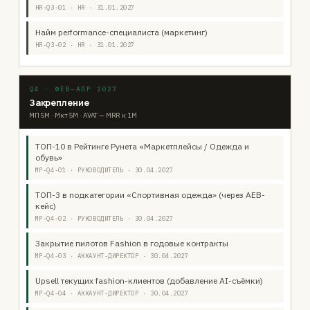
HR-Q3-01 · HR · 31.01.2027
Найм performance-специалиста (маркетинг)
HR-Q3-02 · HR · 31.01.2027
Q4 · ФЕВ–АПР 2027
Закрепление
МП 5М · Мкт 5М · AVAT — MRR к 1М
ТОП-10 в Рейтинге Рунета «Маркетплейсы / Одежда и
обувь»
MP-Q4-01 · РУКОВОДИТЕЛЬ · 30.04.2027
ТОП-3 в подкатегории «Спортивная одежда» (через АЕВ-
кейс)
MP-Q4-02 · РУКОВОДИТЕЛЬ · 30.04.2027
Закрытие пилотов Fashion в годовые контракты
MP-Q4-03 · АККАУНТ-ДИРЕКТОР · 30.04.2027
Upsell текущих fashion-клиентов (добавление AI-съёмки)
MP-Q4-04 · АККАУНТ-ДИРЕКТОР · 30.04.2027