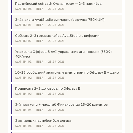
Партнёрский outreach бухгалтерам — 2–3 партнёра
AVAT-M3-05 · МИША · 23.08.2026
3–4 пакета AvatStudio суммарно (выручка 750K–1M)
AVAT-M3-06 · МИША · 23.08.2026
Собрать 2–3 готовых кейса AvatStudio с цифрами
AVAT-M3-07 · МИША · 23.08.2026
Упаковка Оффера B «AI-управление агентством» (350K +
40K/мес)
AVAT-M4-01 · МИША · 23.09.2026
10–15 сообщений знакомым агентствам по Офферу B + демо
AVAT-M4-02 · МИША · 23.09.2026
Подписать 2–3 договора по Офферу B
AVAT-M4-03 · МИША · 23.09.2026
3-й пост vc.ru + масштаб Финансов до 15–20 клиентов
AVAT-M4-04 · МИША · 23.09.2026
3 активных партнёра-бухгалтера
AVAT-M4-05 · МИША · 23.09.2026