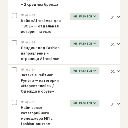
+ 2 средних бренда
MP-Q1-02
Кейс «AI-съёмка для
ТВОЕ» — отдельная
история на vc.ru
MP-Q1-03
Лендинг под Fashion-
направление +
страница AI-съёмки
MP-Q1-04
Заявка в Рейтинг
Рунета — категория
«Маркетплейсы /
Одежда и обувь»
MP-Q1-05
Найм senior
категорийного
менеджера МП с
fashion-опытом