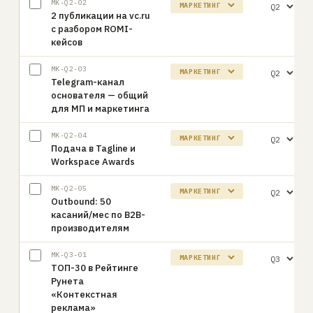
MK-Q2-02
2 публикации на vc.ru
с разбором ROMI-
кейсов
MK-Q2-03
Telegram-канал
основателя — общий
для МП и маркетинга
MK-Q2-04
Подача в Tagline и
Workspace Awards
MK-Q2-05
Outbound: 50
касаний/мес по B2B-
производителям
MK-Q3-01
ТОП-30 в Рейтинге
Рунета
«Контекстная
реклама»