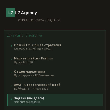
L7
L7 Agency
СТРАТЕГИЯ 2026 · ЗАДАЧИ
ДОКУМЕНТЫ СТРАТЕГИИ
Общий L7 · Общая стратегия
↑
Стратегия компании в целом
Маркетплейсы · Fashion
▸
Путь к ТОП-10
Отдел маркетинга
▸
Путь к крупным B2B-клиентам
AVAT · Стратегический штаб
↗
Вайбкодинг + микро-SaaS
Задачи (вы здесь)
●
Чек-лист со сроками