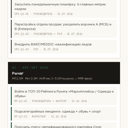
Запустить понедельничную планёрку: 6 главных метрик
недели
OPS-Q1-01 · РУКОВОДИТЕЛЬ · 31.07.2026
Перестройка отдела продаж: разделить воронки A (МСБ) и
B (Enterprise)
OPS-Q1-02 · РУКОВОДИТЕЛЬ + РОП · 31.07.2026
Внедрить BANT/MEDDIC-квалификацию лидов
OPS-Q1-03 · РОП · 31.07.2026
Q2 · АВГ–ОКТ 2026
Рычаг
МП 2,5М · Мкт 2,5М · AVAT мес 3–5 (1M выручка → MRR-фаза)
Войти в ТОП-30 Рейтинга Рунета «Маркетплейсы / Одежда и
обувь»
MP-Q2-01 · РУКОВОДИТЕЛЬ + КОНТЕНТ · 31.10.2026
Подкатегорийные лендинги: одежда + обувь + спорт
MP-Q2-02 · МАРКЕТИНГ · 31.10.2026
Получить статус сертифицированного партнёра Ozon