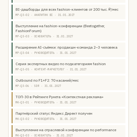
BI-дашборды для всех fashion-клиентов от 200 тыс. ₽/мес
MP-Q3-02 · АНАЛИТИК BI · 31.01.2027
Выступление на fashion-конференции (Beetogether,
FashionForum)
MP-Q3-03 · ОСНОВАТЕЛЬ · 31.01.2027
Расширение AI-съёмки: продакшн-команда 2–3 человека
MP-Q3-04 · РУКОВОДИТЕЛЬ · 31.01.2027
Серия экспертных видео по подкатегориям fashion
MP-Q3-05 · КОНТЕНТ-МАРКЕТОЛОГ · 31.01.2027
Outbound по F1+F2: 70 касаний/мес
MP-Q3-06 · SDR · 31.01.2027
ТОП-30 в Рейтинге Рунета «Контекстная реклама»
MK-Q3-01 · РУКОВОДИТЕЛЬ · 31.01.2027
Партнёрский статус Яндекс Директ получен
MK-Q3-02 · РУКОВОДИТЕЛЬ · 31.01.2027
Выступление на отраслевой конференции по performance
MK-Q3-03 · ОСНОВАТЕЛЬ · 31.01.2027