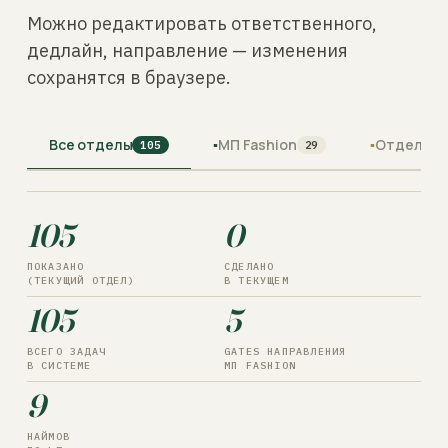
Можно редактировать ответственного,
дедлайн, направление — изменения
сохранятся в браузере.
Все отделы
▪
МП Fashion
▪
Отдел ма
105
29
105
0
ПОКАЗАНО
СДЕЛАНО
(ТЕКУЩИЙ ОТДЕЛ)
В ТЕКУЩЕМ
105
5
ВСЕГО ЗАДАЧ
GATES НАПРАВЛЕНИЯ
В СИСТЕМЕ
МП FASHION
9
НАЙМОВ