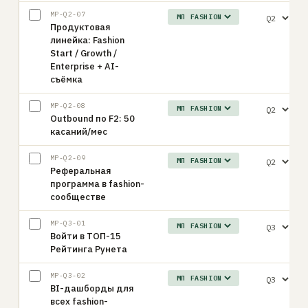
MP-Q2-07
Продуктовая
линейка: Fashion
Start / Growth /
Enterprise + AI-
съёмка
MP-Q2-08
Outbound по F2: 50
касаний/мес
MP-Q2-09
Реферальная
программа в fashion-
сообществе
MP-Q3-01
Войти в ТОП-15
Рейтинга Рунета
MP-Q3-02
BI-дашборды для
всех fashion-