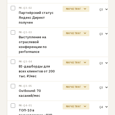
MK-Q3-02
Партнёрский статус
Яндекс Директ
получен
MK-Q3-03
Выступление на
отраслевой
конференции по
performance
MK-Q3-04
BI-дашборды для
всех клиентов от 200
тыс. ₽/мес
MK-Q3-05
Outbound: 70
касаний/мес
MK-Q4-01
ТОП-10 в