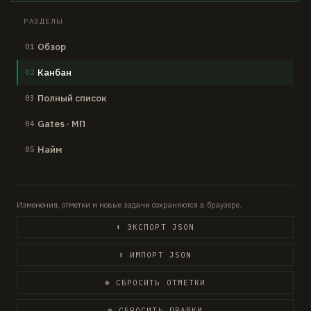
РАЗДЕЛЫ
Обзор
01
Канбан
02
Полный список
03
Gates · МП
04
Найм
05
Изменения, отметки и новые задачи сохраняются в браузере.
⬇ ЭКСПОРТ JSON
⬆ ИМПОРТ JSON
⊗ СБРОСИТЬ ОТМЕТКИ
⊗ СБРОСИТЬ ПРАВКИ