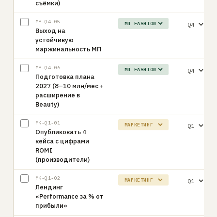
съёмки)
MP-Q4-05
Выход на
устойчивую
маржинальность МП
MP-Q4-06
Подготовка плана
2027 (8–10 млн/мес +
расширение в
Beauty)
MK-Q1-01
Опубликовать 4
кейса с цифрами
ROMI
(производители)
MK-Q1-02
Лендинг
«Performance за % от
прибыли»