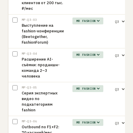
клиентов от 200 тыс.
₽/мес
MP-Q3-03
Выступление на
fashion-конференции
(Beetogether,
FashionForum)
MP-Q3-04
Расширение AI-
съёмки: продакшн-
команда 2–3
человека
MP-Q3-05
Серия экспертных
видео по
подкатегориям
fashion
MP-Q3-06
Outbound по F1+F2:
70 касаний/мес