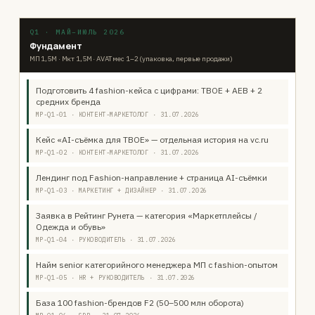
Q1 · МАЙ–ИЮЛЬ 2026
Фундамент
МП 1,5М · Мкт 1,5М · AVAT мес 1–2 (упаковка, первые продажи)
Подготовить 4 fashion-кейса с цифрами: ТВОЕ + АЕВ + 2
средних бренда
MP-Q1-01 · КОНТЕНТ-МАРКЕТОЛОГ · 31.07.2026
Кейс «AI-съёмка для ТВОЕ» — отдельная история на vc.ru
MP-Q1-02 · КОНТЕНТ-МАРКЕТОЛОГ · 31.07.2026
Лендинг под Fashion-направление + страница AI-съёмки
MP-Q1-03 · МАРКЕТИНГ + ДИЗАЙНЕР · 31.07.2026
Заявка в Рейтинг Рунета — категория «Маркетплейсы /
Одежда и обувь»
MP-Q1-04 · РУКОВОДИТЕЛЬ · 31.07.2026
Найм senior категорийного менеджера МП с fashion-опытом
MP-Q1-05 · HR + РУКОВОДИТЕЛЬ · 31.07.2026
База 100 fashion-брендов F2 (50–500 млн оборота)