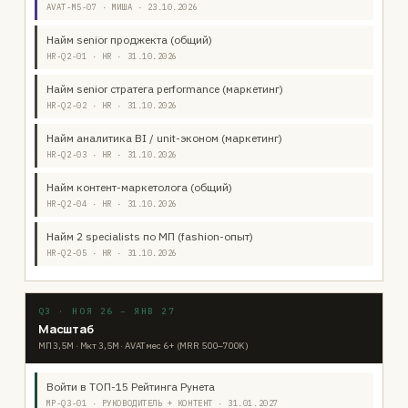
AVAT-M5-07 · МИША · 23.10.2026
Найм senior проджекта (общий)
HR-Q2-01 · HR · 31.10.2026
Найм senior стратега performance (маркетинг)
HR-Q2-02 · HR · 31.10.2026
Найм аналитика BI / unit-эконом (маркетинг)
HR-Q2-03 · HR · 31.10.2026
Найм контент-маркетолога (общий)
HR-Q2-04 · HR · 31.10.2026
Найм 2 specialists по МП (fashion-опыт)
HR-Q2-05 · HR · 31.10.2026
Q3 · НОЯ 26 – ЯНВ 27
Масштаб
МП 3,5М · Мкт 3,5М · AVAT мес 6+ (MRR 500–700K)
Войти в ТОП-15 Рейтинга Рунета
MP-Q3-01 · РУКОВОДИТЕЛЬ + КОНТЕНТ · 31.01.2027