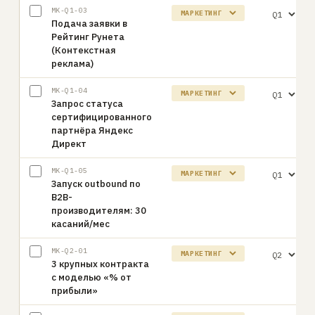
MK-Q1-03
Подача заявки в
Рейтинг Рунета
(Контекстная
реклама)
MK-Q1-04
Запрос статуса
сертифицированного
партнёра Яндекс
Директ
MK-Q1-05
Запуск outbound по
B2B-
производителям: 30
касаний/мес
MK-Q2-01
3 крупных контракта
с моделью «% от
прибыли»