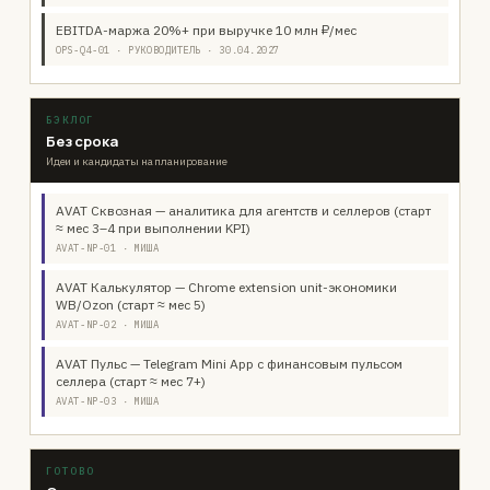
EBITDA-маржа 20%+ при выручке 10 млн ₽/мес
OPS-Q4-01 · РУКОВОДИТЕЛЬ · 30.04.2027
БЭКЛОГ
Без срока
Идеи и кандидаты на планирование
AVAT Сквозная — аналитика для агентств и селлеров (старт
≈ мес 3–4 при выполнении KPI)
AVAT-NP-01 · МИША
AVAT Калькулятор — Chrome extension unit-экономики
WB/Ozon (старт ≈ мес 5)
AVAT-NP-02 · МИША
AVAT Пульс — Telegram Mini App с финансовым пульсом
селлера (старт ≈ мес 7+)
AVAT-NP-03 · МИША
ГОТОВО