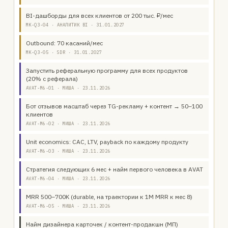
BI-дашборды для всех клиентов от 200 тыс. ₽/мес
MK-Q3-04 · АНАЛИТИК BI · 31.01.2027
Outbound: 70 касаний/мес
MK-Q3-05 · SDR · 31.01.2027
Запустить реферальную программу для всех продуктов
(20% с реферала)
AVAT-M6-01 · МИША · 23.11.2026
Бот отзывов масштаб через TG-рекламу + контент → 50–100
клиентов
AVAT-M6-02 · МИША · 23.11.2026
Unit economics: CAC, LTV, payback по каждому продукту
AVAT-M6-03 · МИША · 23.11.2026
Стратегия следующих 6 мес + найм первого человека в AVAT
AVAT-M6-04 · МИША · 23.11.2026
MRR 500–700K (durable, на траектории к 1M MRR к мес 8)
AVAT-M6-05 · МИША · 23.11.2026
Найм дизайнера карточек / контент-продакшн (МП)