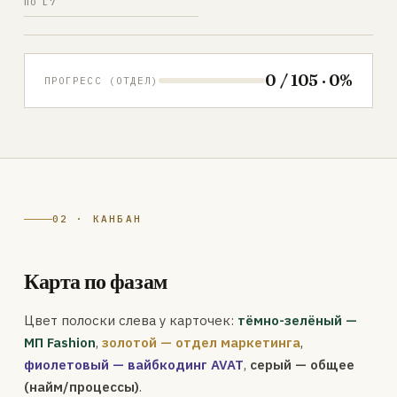
ПО L7
0 / 105 · 0%
ПРОГРЕСС (ОТДЕЛ)
02 · КАНБАН
Карта по фазам
Цвет полоски слева у карточек:
тёмно-зелёный —
МП Fashion
,
золотой — отдел маркетинга
,
фиолетовый — вайбкодинг AVAT
,
серый — общее
(найм/процессы)
.