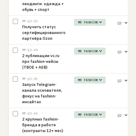
лендинги: одежда +
обувь + спорт
MP-Q2-03
Получить статус
сертифицированного
партнёра Ozon
MP-Q2-04
2 публикации vc.ru
про fashion-кейсы
(ТВОЕ + АЕВ)
MP-Q2-05
Запуск Telegram-
канала основателя,
фокус на fashion-
инсайтах
MP-Q2-06
2 крупных fashion-
бренда в работе
(контракты 12+ мес)