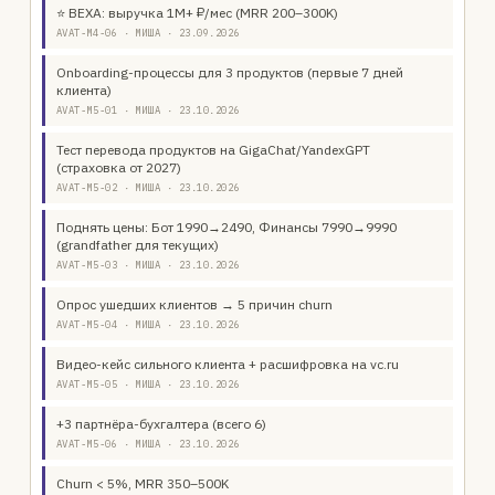
⭐ ВЕХА: выручка 1M+ ₽/мес (MRR 200–300K)
AVAT-M4-06 · МИША · 23.09.2026
Onboarding-процессы для 3 продуктов (первые 7 дней
клиента)
AVAT-M5-01 · МИША · 23.10.2026
Тест перевода продуктов на GigaChat/YandexGPT
(страховка от 2027)
AVAT-M5-02 · МИША · 23.10.2026
Поднять цены: Бот 1990→2490, Финансы 7990→9990
(grandfather для текущих)
AVAT-M5-03 · МИША · 23.10.2026
Опрос ушедших клиентов → 5 причин churn
AVAT-M5-04 · МИША · 23.10.2026
Видео-кейс сильного клиента + расшифровка на vc.ru
AVAT-M5-05 · МИША · 23.10.2026
+3 партнёра-бухгалтера (всего 6)
AVAT-M5-06 · МИША · 23.10.2026
Churn < 5%, MRR 350–500K