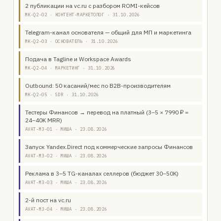
2 публикации на vc.ru с разбором ROMI-кейсов
MK-Q2-02 · КОНТЕНТ-МАРКЕТОЛОГ · 31.10.2026
Telegram-канал основателя — общий для МП и маркетинга
MK-Q2-03 · ОСНОВАТЕЛЬ · 31.10.2026
Подача в Tagline и Workspace Awards
MK-Q2-04 · МАРКЕТИНГ · 31.10.2026
Outbound: 50 касаний/мес по B2B-производителям
MK-Q2-05 · SDR · 31.10.2026
Тестеры Финансов → перевод на платный (3–5 × 7990 ₽ =
24–40K MRR)
AVAT-M3-01 · МИША · 23.08.2026
Запуск Yandex.Direct под коммерческие запросы Финансов
AVAT-M3-02 · МИША · 23.08.2026
Реклама в 3–5 TG-каналах селлеров (бюджет 30–50K)
AVAT-M3-03 · МИША · 23.08.2026
2-й пост на vc.ru
AVAT-M3-04 · МИША · 23.08.2026