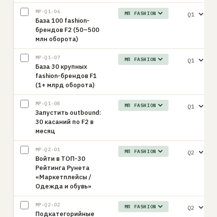
MP-Q1-06
База 100 fashion-
брендов F2 (50–500
млн оборота)
MP-Q1-07
База 30 крупных
fashion-брендов F1
(1+ млрд оборота)
MP-Q1-08
Запустить outbound:
30 касаний по F2 в
месяц
MP-Q2-01
Войти в ТОП-30
Рейтинга Рунета
«Маркетплейсы /
Одежда и обувь»
MP-Q2-02
Подкатегорийные